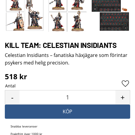
KILL TEAM: CELESTIAN INSIDIANTS
Celestian Insidiants – fanatiska häxjägare som förintar
psykers med helig precision.
518
kr
Antal
Lägg 
-
+
KÖP
Snabba leveranser
Fraktfritt över 1000 kr