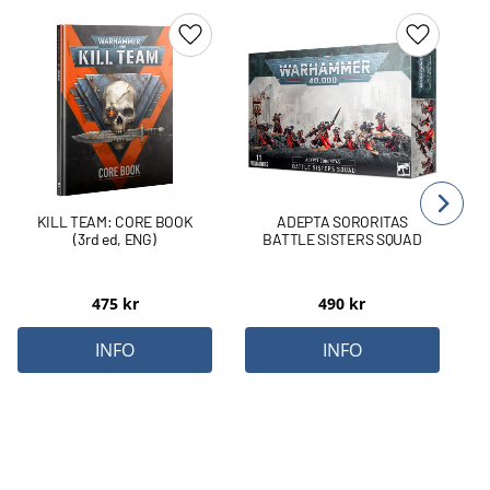
Lägg till i favoriter
Lägg till 
KILL TEAM: CORE BOOK
ADEPTA SORORITAS
(3rd ed, ENG)
BATTLE SISTERS SQUAD
475
kr
490
kr
INFO
INFO