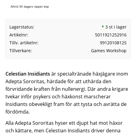
Alltid 30 dagars öppet köp
Lagerstatus
3 st i lager
Artikelnr
5011921252916
Tillv. artikelnr
99120108125
Tillverkare
Games Workshop
Celestian Insidiants
är specialtränade häxjägare inom
Adepta Sororitas, härdade för att uthärda den
förvridande kraften från nullenergi. Där andra krigare
tvekar inför psykers och häxkonst marscherar
Insidiants obevekligt fram för att tysta och avrätta de
fördömda.
Alla Adepta Sororitas hyser ett djupt hat mot häxor
och kättare, men Celestian Insidiants driver denna