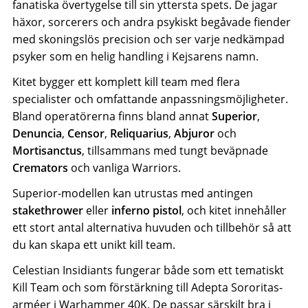
fanatiska övertygelse till sin yttersta spets. De jagar
häxor, sorcerers och andra psykiskt begåvade fiender
med skoningslös precision och ser varje nedkämpad
psyker som en helig handling i Kejsarens namn.
Kitet bygger ett komplett kill team med flera
specialister och omfattande anpassningsmöjligheter.
Bland operatörerna finns bland annat
Superior
,
Denuncia
,
Censor
,
Reliquarius
,
Abjuror
och
Mortisanctus
, tillsammans med tungt beväpnade
Cremators
och vanliga Warriors.
Superior-modellen kan utrustas med antingen
stakethrower
eller
inferno pistol
, och kitet innehåller
ett stort antal alternativa huvuden och tillbehör så att
du kan skapa ett unikt kill team.
Celestian Insidiants fungerar både som ett
tematiskt
Kill Team
och som förstärkning till
Adepta Sororitas-
arméer i Warhammer 40K
. De passar särskilt bra i