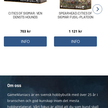
CITIES OF SIGMAR: VEN
SPEARHEAD:CITIES OF
DENSTS HOUNDS
SIGMAR FUSIL-PLATOON
703
kr
1 121
kr
INFO
INFO
Om oss
GameManiacs är en svensk hobbybutik med över 25 år i
branschen och god kunskap inom det mesta
hobbyrelaterat. Vårt fokus är alltid att du som kund skall