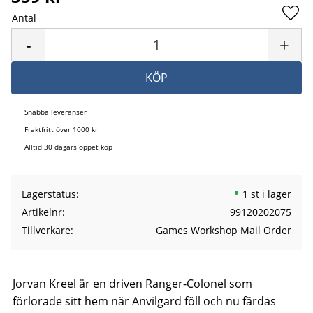
Antal
Lägg 
-
+
KÖP
Snabba leveranser
Fraktfritt över 1000 kr
Alltid 30 dagars öppet köp
Lagerstatus
1 st i lager
Artikelnr
99120202075
Tillverkare
Games Workshop Mail Order
Jorvan Kreel är en driven Ranger-Colonel som
förlorade sitt hem när Anvilgard föll och nu färdas