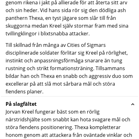
genom rikena i jakt på allierade för att återta sitt arv
och sin heder. Vid hans sida rör sig den dödliga ash
panthern Thexa, en tyst jägare som slår till från
skuggorna medan Kreel själv stormar fram med sina
tvillingklingor i blixtsnabba attacker.
Till skillnad från många av Cities of Sigmars
disciplinerade soldater förlitar sig Kreel på rörlighet,
instinkt och anpassningsförmåga snarare än tung
rustning och strikt formationsträning. Tillsammans
bildar han och Thexa en snabb och aggressiv duo som
excellerar på att slå mot sårbara mål och störa
fiendens planer.
På slagfältet
Jorvan Kreel fungerar bäst som en rörlig
närstridshjälte som snabbt kan hota svagare mål och
störa fiendens positionering. Thexa kompletterar
honom genom att attackera från oväntade vinklar och