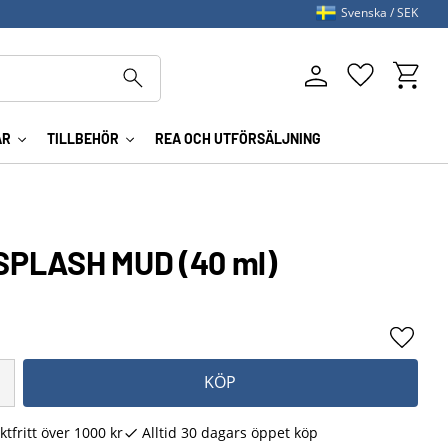
Svenska
SEK
Kundva
Favoriter
AR
TILLBEHÖR
REA OCH UTFÖRSÄLJNING
SPLASH MUD (40 ml)
Lägg ti
KÖP
ktfritt över 1000 kr
Alltid 30 dagars öppet köp