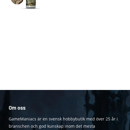
Om oss
GameManiacs är en svensk hobbybutik med över 25 år i
branschen och god kunskap inom det mesta