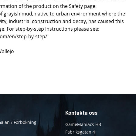
formation of the product on the Safety page.
 of grayish mud, native to urban environment where the
ty, industrial construction and decay, has caused this
ge. For step-by-step instructions please see:
.com/en/step-by-step/
Vallejo
Kontakta oss
älan / Förbokning
GameManiacs HB
Fabriksgatan 4