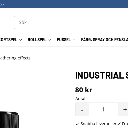
köp
KORTSPEL
ROLLSPEL
PUSSEL
FÄRG, SPRAY OCH PENSL
eathering effects
INDUSTRIAL 
80
kr
Antal
-
+
Snabba leveranser
Fra