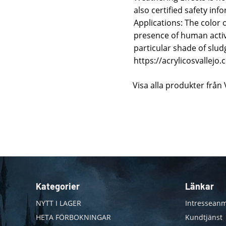
also certified safety in
Applications: The color
presence of human activi
particular shade of slud
https://acrylicosvallejo
Visa alla produkter från 
Kategorier
Länkar
NYTT I LAGER
Intresseanm
HETA FÖRBOKNINGAR
Kundtjänst