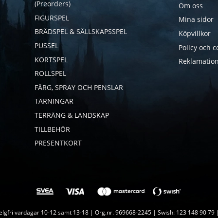
(Preorders)
Om oss
FIGURSPEL
Mina sidor
BRÄDSPEL & SÄLLSKAPSSPEL
Köpvillkor
PUSSEL
Policy och c
KORTSPEL
Reklamation
ROLLSPEL
FÄRG, SPRAY OCH PENSLAR
TÄRNINGAR
TERRÄNG & LANDSKAP
TILLBEHÖR
PRESENTKORT
lgfri vardagar 10-12 samt 13-18 | Org.nr. 969668-2245 | Swish: 123 148 90 79