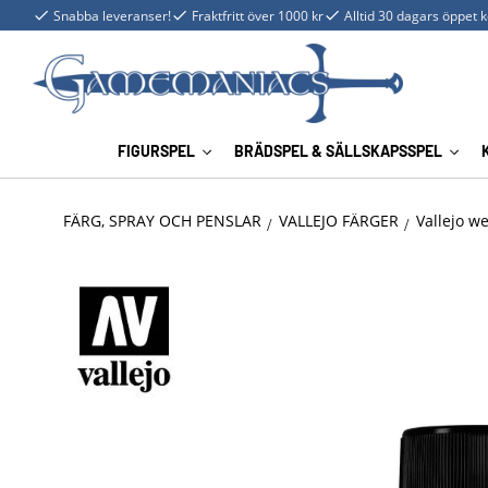
Snabba leveranser!
Fraktfritt över 1000 kr
Alltid 30 dagars öppet 
FIGURSPEL
BRÄDSPEL & SÄLLSKAPSSPEL
FÄRG, SPRAY OCH PENSLAR
VALLEJO FÄRGER
Vallejo w