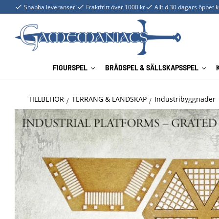
Snabba leveranser!
Fraktfritt över 1000 kr
Alltid 30 dagars öppet 
FIGURSPEL
BRÄDSPEL & SÄLLSKAPSSPEL
TILLBEHÖR
TERRÄNG & LANDSKAP
Industribyggnader