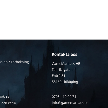
Kontakta oss
älan / Förbokning
GameManiacs HB
Fabriksgatan 4
Entré 31
53160 Lidköping
ookies
0705 - 19 02 74
info@gamemaniacs.se
 och retur