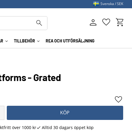
Svenska
SEK
Kundva
Favoriter
AR
TILLBEHÖR
REA OCH UTFÖRSÄLJNING
atforms - Grated
Lägg ti
KÖP
ktfritt över 1000 kr
Alltid 30 dagars öppet köp