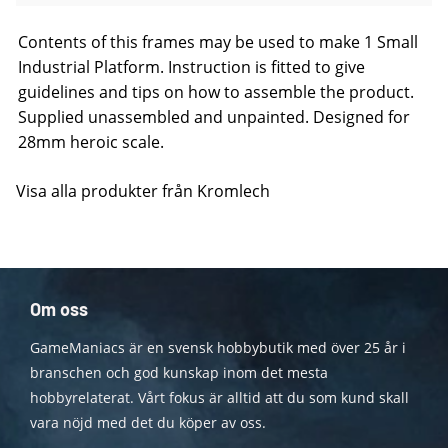
Contents of this frames may be used to make 1 Small
Industrial Platform. Instruction is fitted to give
guidelines and tips on how to assemble the product.
Supplied unassembled and unpainted. Designed for
28mm heroic scale.
Visa alla produkter från Kromlech
Om oss
GameManiacs är en svensk hobbybutik med över 25 år i
branschen och god kunskap inom det mesta
hobbyrelaterat. Vårt fokus är alltid att du som kund skall
vara nöjd med det du köper av oss.