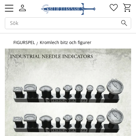
Kundv
Favorit
Meny
FIGURSPEL
Kromlech bitz och figurer