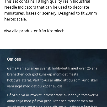
This set contains 18 high quality resin Industrial
Needle Indicators that can be used to decorate
miniatures, bases or scenery. Designed to fit 28mm
heroic scale.
Visa alla produkter från Kromlech
Om oss
GameManiacs är en svensk hobbybutik med över 25 år i
branschen och god kunskap inom det mesta
hobbyrelaterat. Vårt fokus är alltid att du som kund skall
vara nöjd med det du köper av oss.
Då vi själva är mycket intresserade av hobbyn försöker vi
alltid följa med på nya produkter och trender men tar
också gärna emot tips, speciellt om du saknar något hos