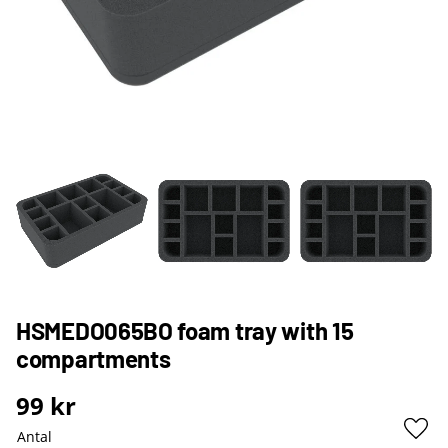
HSMEDO065BO foam tray with 15
compartments
99
kr
Antal
Lägg 