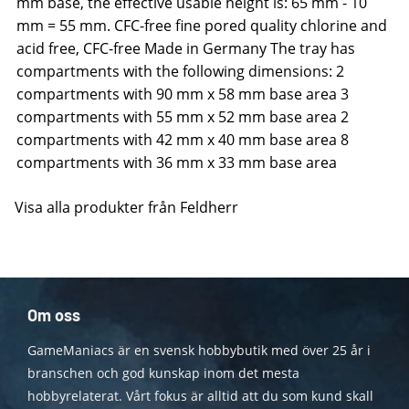
mm base, the effective usable height is: 65 mm - 10
mm = 55 mm. CFC-free fine pored quality chlorine and
acid free, CFC-free Made in Germany The tray has
compartments with the following dimensions: 2
compartments with 90 mm x 58 mm base area 3
compartments with 55 mm x 52 mm base area 2
compartments with 42 mm x 40 mm base area 8
compartments with 36 mm x 33 mm base area
Visa alla produkter från Feldherr
Om oss
GameManiacs är en svensk hobbybutik med över 25 år i
branschen och god kunskap inom det mesta
hobbyrelaterat. Vårt fokus är alltid att du som kund skall