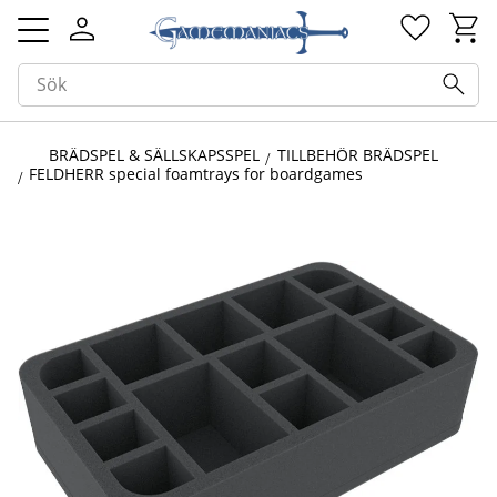
Kundv
Favorit
Meny
BRÄDSPEL & SÄLLSKAPSSPEL
TILLBEHÖR BRÄDSPEL
FELDHERR special foamtrays for boardgames