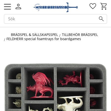
Kundv
Favorit
Meny
BRÄDSPEL & SÄLLSKAPSSPEL
TILLBEHÖR BRÄDSPEL
FELDHERR special foamtrays for boardgames