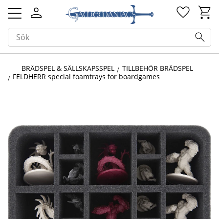
Kundv
Favorit
Meny
BRÄDSPEL & SÄLLSKAPSSPEL
TILLBEHÖR BRÄDSPEL
FELDHERR special foamtrays for boardgames