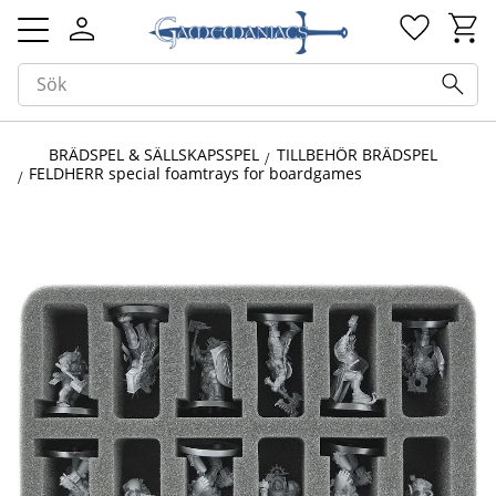
Kundv
Favorit
Meny
BRÄDSPEL & SÄLLSKAPSSPEL
TILLBEHÖR BRÄDSPEL
FELDHERR special foamtrays for boardgames