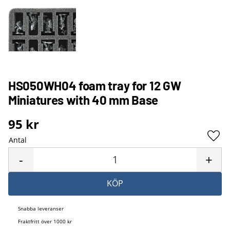
HS050WH04 foam tray for 12 GW
Miniatures with 40 mm Base
95
kr
Antal
Lägg 
-
+
KÖP
Snabba leveranser
Fraktfritt över 1000 kr