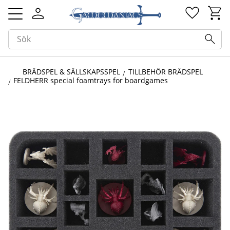
Kundv
Favorit
Meny
BRÄDSPEL & SÄLLSKAPSSPEL
TILLBEHÖR BRÄDSPEL
FELDHERR special foamtrays for boardgames