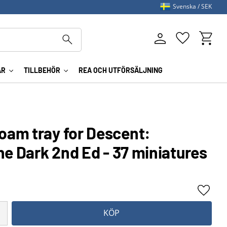
Svenska
SEK
Kundva
Favoriter
AR
TILLBEHÖR
REA OCH UTFÖRSÄLJNING
am tray for Descent:
he Dark 2nd Ed - 37 miniatures
Lägg ti
KÖP