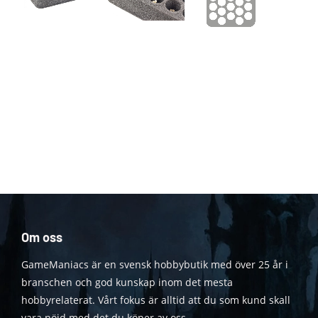
Om oss
GameManiacs är en svensk hobbybutik med över 25 år i
branschen och god kunskap inom det mesta
hobbyrelaterat. Vårt fokus är alltid att du som kund skall
vara nöjd med det du köper av oss.