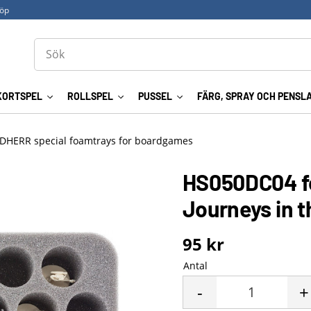
köp
KORTSPEL
ROLLSPEL
PUSSEL
FÄRG, SPRAY OCH PENSL
DHERR special foamtrays for boardgames
HS050DC04 fo
Journeys in t
95
kr
Antal
-
+