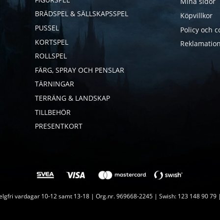
Mina sidor
BRÄDSPEL & SÄLLSKAPSSPEL
Köpvillkor
PUSSEL
Policy och c
KORTSPEL
Reklamation
ROLLSPEL
FÄRG, SPRAY OCH PENSLAR
TÄRNINGAR
TERRÄNG & LANDSKAP
TILLBEHÖR
PRESENTKORT
lgfri vardagar 10-12 samt 13-18 | Org.nr. 969668-2245 | Swish: 123 148 90 79