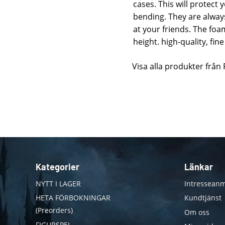
cases. This will protect 
bending. They are alway
at your friends. The f
height. high-quality, fi
Visa alla produkter från
Kategorier
Länkar
NYTT I LAGER
Intresseanm
HETA FÖRBOKNINGAR
Kundtjänst
(Preorders)
Om oss
FIGURSPEL