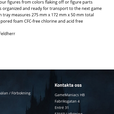
your figures from colors flaking off or figure parts
s organized and ready for transport to the next game
oam tray measures 275 mm x 172 mm x 50 mm total
ne pored foam CFC-free chlorine and acid free
 Feldherr
Kontakta oss
älan / Förbokning
GameManiacs HB
Fabriksgatan 4
Entré 31
53160 Lidköping