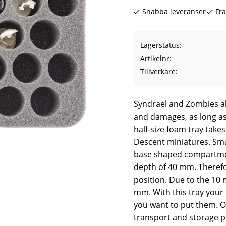
Snabba leveranser
Fra
Lagerstatus
Artikelnr
Tillverkare
Syndrael and Zombies all
and damages, as long as
half-size foam tray take
Descent miniatures. Smal
base shaped compartmen
depth of 40 mm. Therefor
position. Due to the 10 
mm. With this tray your 
you want to put them. Of
transport and storage p