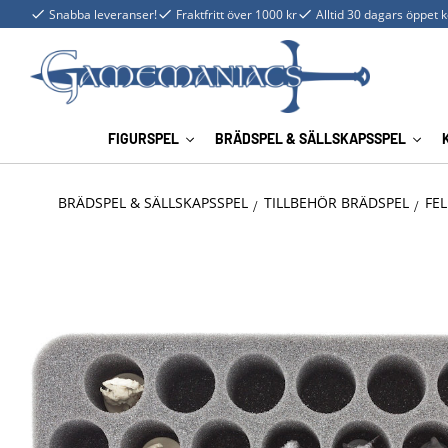
Snabba leveranser!
Fraktfritt över 1000 kr
Alltid 30 dagars öppet 
FIGURSPEL
BRÄDSPEL & SÄLLSKAPSSPEL
BRÄDSPEL & SÄLLSKAPSSPEL
TILLBEHÖR BRÄDSPEL
FEL