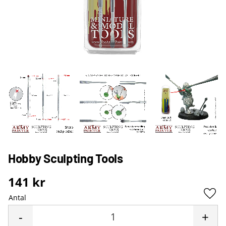
Hobby Sculpting Tools
141
kr
Antal
Lägg 
-
+