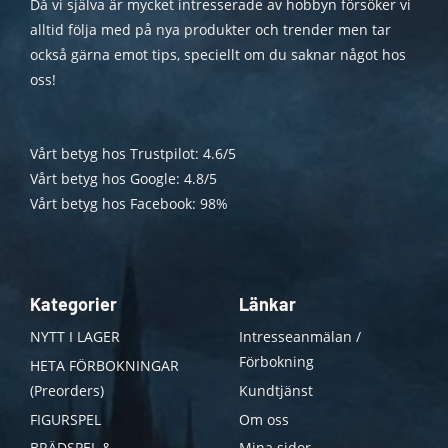
Då vi själva är mycket intresserade av hobbyn försöker vi
alltid följa med på nya produkter och trender men tar
också gärna emot tips, speciellt om du saknar något hos
oss!
Vårt betyg hos Trustpilot: 4.6/5
Vårt betyg hos Google: 4.8/5
Vårt betyg hos Facebook: 98%
Kategorier
Länkar
NYTT I LAGER
Intresseanmälan /
Förbokning
HETA FÖRBOKNINGAR
(Preorders)
Kundtjänst
FIGURSPEL
Om oss
BRÄDSPEL &
Mina sidor