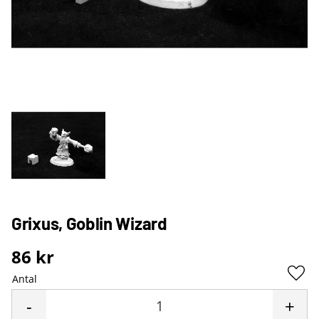
Grixus, Goblin Wizard
86
kr
Antal
Lägg 
-
+