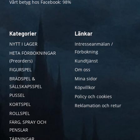
Vårt betyg hos Facebook: 98%
Kategorier
Länkar
NYTT I LAGER
Intresseanmälan /
Förbokning
HETA FÖRBOKNINGAR
(Preorders)
Kundtjänst
FIGURSPEL
Om oss
BRÄDSPEL &
Mina sidor
SÄLLSKAPSSPEL
Köpvillkor
PUSSEL
Policy och cookies
KORTSPEL
Reklamation och retur
ROLLSPEL
FÄRG, SPRAY OCH
PENSLAR
TÄRNINGAR