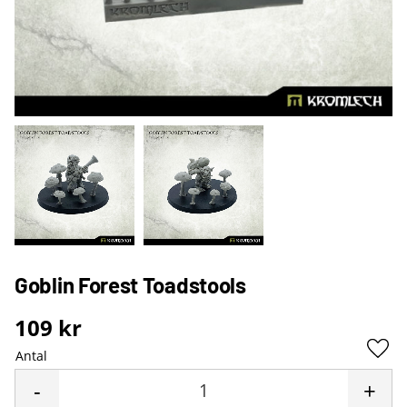
Goblin Forest Toadstools
109
kr
Antal
Lägg 
-
+