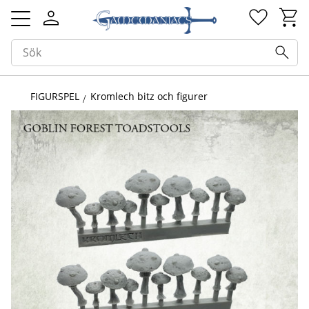
Kundv
Favorit
Meny
FIGURSPEL
Kromlech bitz och figurer