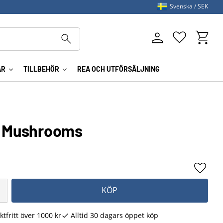
Svenska
SEK
Kundva
Favoriter
AR
TILLBEHÖR
REA OCH UTFÖRSÄLJNING
t Mushrooms
Lägg ti
KÖP
ktfritt över 1000 kr
Alltid 30 dagars öppet köp