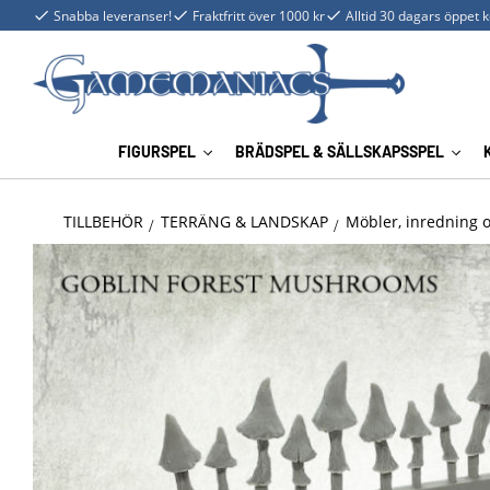
Snabba leveranser!
Fraktfritt över 1000 kr
Alltid 30 dagars öppet 
FIGURSPEL
BRÄDSPEL & SÄLLSKAPSSPEL
TILLBEHÖR
TERRÄNG & LANDSKAP
Möbler, inredning 