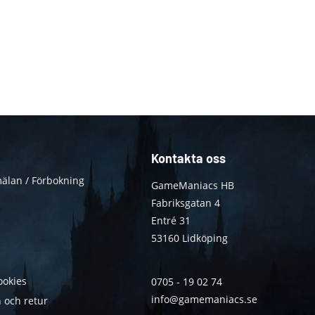
Kontakta oss
älan / Förbokning
GameManiacs HB
Fabriksgatan 4
Entré 31
53160 Lidköping
ookies
0705 - 19 02 74
info@gamemaniacs.se
 och retur