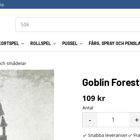
köp
KORTSPEL
ROLLSPEL
PUSSEL
FÄRG, SPRAY OCH PENSL
och smådelar
Goblin Fores
109
kr
Antal
-
+
Snabba leveranser
Fra