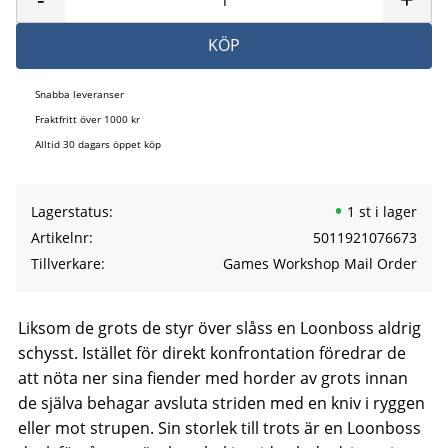
KÖP
Snabba leveranser
Fraktfritt över 1000 kr
Alltid 30 dagars öppet köp
Lagerstatus
1 st i lager
Artikelnr
5011921076673
Tillverkare
Games Workshop Mail Order
Liksom de grots de styr över slåss en Loonboss aldrig
schysst. Istället för direkt konfrontation föredrar de
att nöta ner sina fiender med horder av grots innan
de själva behagar avsluta striden med en kniv i ryggen
eller mot strupen. Sin storlek till trots är en Loonboss