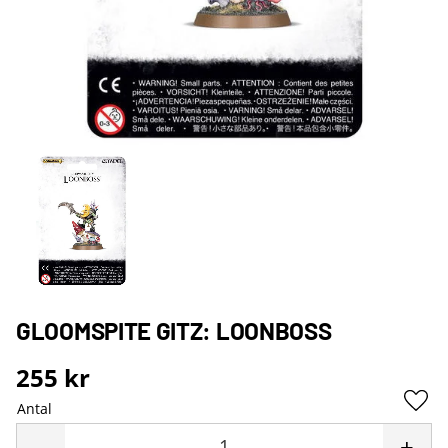
GLOOMSPITE GITZ: LOONBOSS
255
kr
Antal
Lägg 
-
+