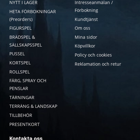
NYTT I LAGER
Intresseanmälan /
Förbokning
HETA FÖRBOKNINGAR
(Preorders)
Kundtjänst
FIGURSPEL
Om oss
BRÄDSPEL &
Mina sidor
SÄLLSKAPSSPEL
Köpvillkor
PUSSEL
Policy och cookies
KORTSPEL
Reklamation och retur
ROLLSPEL
FÄRG, SPRAY OCH
PENSLAR
TÄRNINGAR
TERRÄNG & LANDSKAP
TILLBEHÖR
PRESENTKORT
Kontakta oss