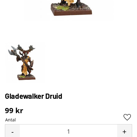
Gladewalker Druid
99
kr
Antal
Lägg 
-
+