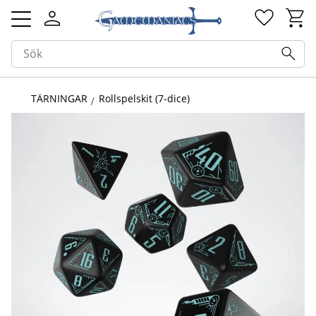
Kundv
Favorit
Meny
TÄRNINGAR
Rollspelskit (7-dice)