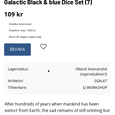
Galactic Black & blue Dice Set (7)
109
kr
Snabba leveranser
Fraktfritt över 1000 kr
Alltid 30 dagars öppet köp
BEVAKA
Lägg till i favoriter
Lagerstatus
Okänd leveranstid
(nyproduktion?)
Artikelnr
SGAL67
Tillverkare
Q WORKSHOP
After hundreds of years when mankind has been
extinct from Earth, the sad remains of still orbiting but