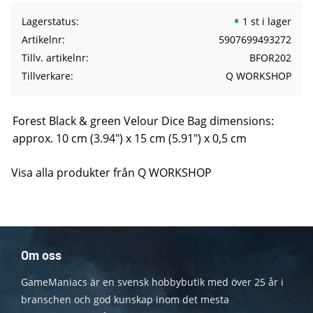
Lagerstatus
1 st i lager
Artikelnr
5907699493272
Tillv. artikelnr
BFOR202
Tillverkare
Q WORKSHOP
Forest Black & green Velour Dice Bag dimensions:
approx. 10 cm (3.94") x 15 cm (5.91") x 0,5 cm
Visa alla produkter från Q WORKSHOP
Om oss
GameManiacs är en svensk hobbybutik med över 25 år i
branschen och god kunskap inom det mesta