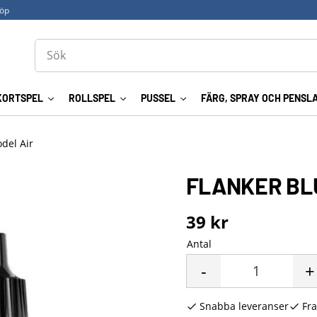
köp
KORTSPEL
ROLLSPEL
PUSSEL
FÄRG, SPRAY OCH PENSL
odel Air
FLANKER BLU
39
kr
Antal
-
+
Snabba leveranser
Fra