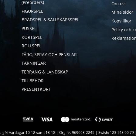
(Preorders)
Om oss
FIGURSPEL
Mina sidor
BRÄDSPEL & SÄLLSKAPSSPEL
Köpvillkor
PUSSEL
Policy och c
KORTSPEL
Reklamation
ROLLSPEL
FÄRG, SPRAY OCH PENSLAR
TÄRNINGAR
TERRÄNG & LANDSKAP
TILLBEHÖR
PRESENTKORT
lgfri vardagar 10-12 samt 13-18 | Org.nr. 969668-2245 | Swish: 123 148 90 79