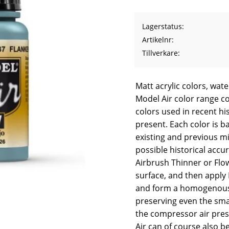
Lagerstatus
Artikelnr
Tillverkare
Matt acrylic colors, wat
Model Air color range co
colors used in recent hi
present. Each color is b
existing and previous mi
possible historical accur
Airbrush Thinner or Flo
surface, and then apply M
and form a homogenous p
preserving even the smal
the compressor air press
Air can of course also b