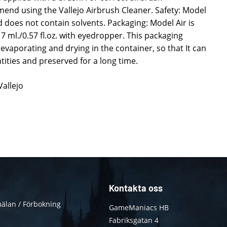
d using the Vallejo Airbrush Cleaner. Safety: Model
d does not contain solvents. Packaging: Model Air is
17 ml./0.57 fl.oz. with eyedropper. This packaging
evaporating and drying in the container, so that It can
ities and preserved for a long time.
Vallejo
Kontakta oss
älan / Förbokning
GameManiacs HB
Fabriksgatan 4