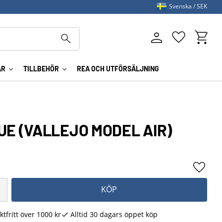
Svenska
SEK
Kundva
Favoriter
AR
TILLBEHÖR
REA OCH UTFÖRSÄLJNING
E (VALLEJO MODEL AIR)
Lägg ti
KÖP
ktfritt över 1000 kr
Alltid 30 dagars öppet köp