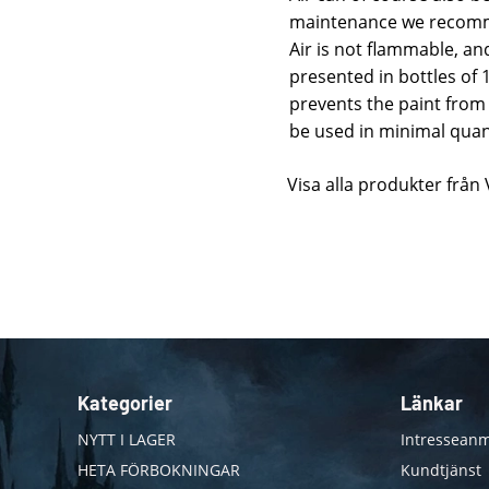
maintenance we recommen
Air is not flammable, an
presented in bottles of 
prevents the paint from 
be used in minimal quant
Visa alla produkter från 
Kategorier
Länkar
NYTT I LAGER
Intresseanm
HETA FÖRBOKNINGAR
Kundtjänst