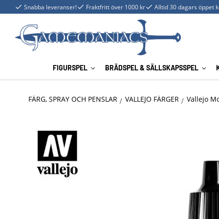
Snabba leveranser!
Fraktfritt över 1000 kr
Alltid 30 dagars öppet 
FIGURSPEL
BRÄDSPEL & SÄLLSKAPSSPEL
FÄRG, SPRAY OCH PENSLAR
VALLEJO FÄRGER
Vallejo M