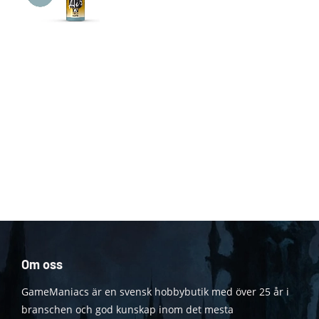
Om oss
GameManiacs är en svensk hobbybutik med över 25 år i
branschen och god kunskap inom det mesta