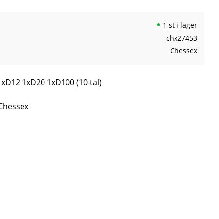
1 st i lager
chx27453
Chessex
xD12 1xD20 1xD100 (10-tal)
 Chessex