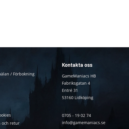
Kontakta oss
älan / Förbokning
GameManiacs HB
Fabriksgatan 4
Entré 31
53160 Lidköping
ookies
0705 - 19 02 74
info@gamemaniacs.se
 och retur