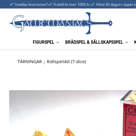
Snabba leveranser!
Fraktfritt över 1000 kr
Alltid 30 dagars öppet 
FIGURSPEL
BRÄDSPEL & SÄLLSKAPSSPEL
TÄRNINGAR
Rollspelskit (7-dice)