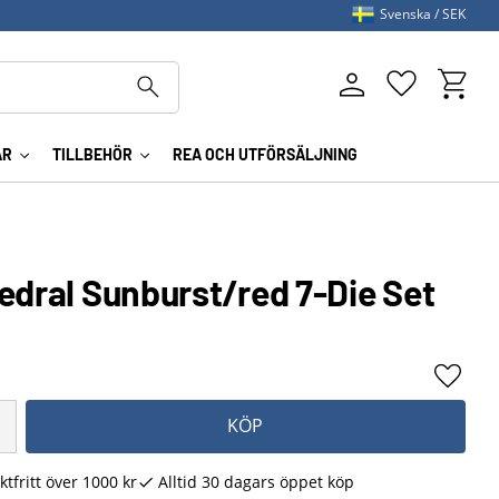
Svenska
SEK
Kundva
Favoriter
AR
TILLBEHÖR
REA OCH UTFÖRSÄLJNING
edral Sunburst/red 7-Die Set
Lägg ti
KÖP
ktfritt över 1000 kr
Alltid 30 dagars öppet köp