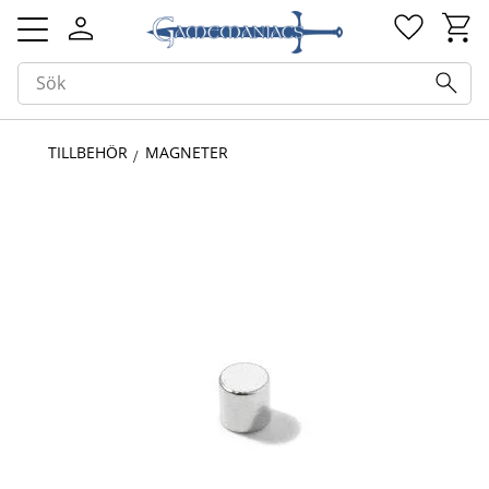
Kundv
Favorit
Meny
TILLBEHÖR
MAGNETER