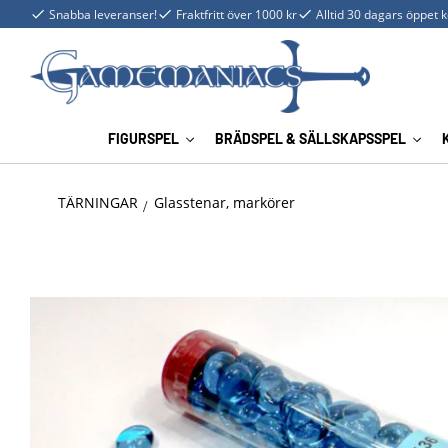
Snabba leveranser!
Fraktfritt över 1000 kr
Alltid 30 dagars öppet 
FIGURSPEL
BRÄDSPEL & SÄLLSKAPSSPEL
TÄRNINGAR
Glasstenar, markörer