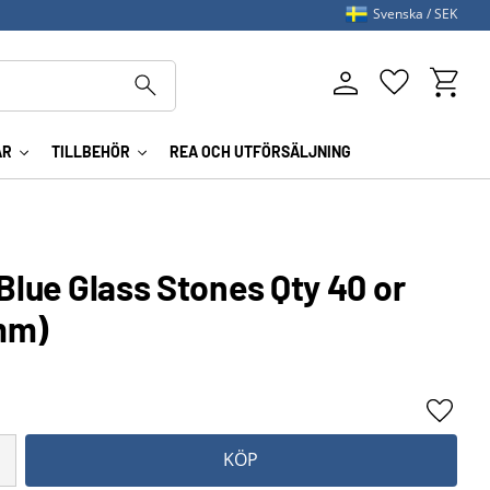
Svenska
SEK
Kundva
Favoriter
AR
TILLBEHÖR
REA OCH UTFÖRSÄLJNING
 Blue Glass Stones Qty 40 or
mm)
Lägg ti
KÖP