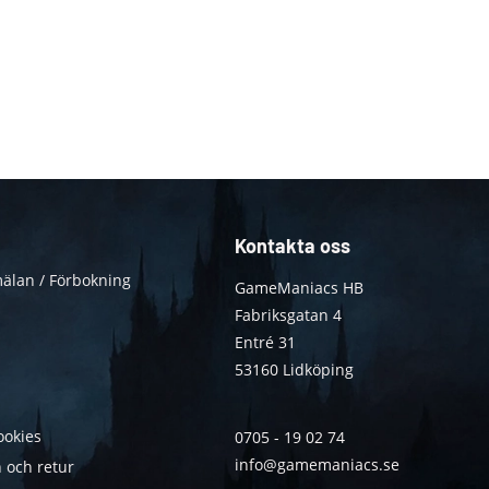
Kontakta oss
älan / Förbokning
GameManiacs HB
Fabriksgatan 4
Entré 31
53160 Lidköping
ookies
0705 - 19 02 74
info@gamemaniacs.se
 och retur