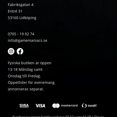
Fabriksgatan 4
Entré 31
53160 Lidköping
0705 - 19 02 74
info@gamemaniacs.se
Fysiska butiken är öppen
13-18 Måndag samt
Onsdag till Fredag.
Öppettider för evenemang
annonseras separat.
Kundservice öppen helgfri vardagar 10-12 samt 13-18 | Org.nr.