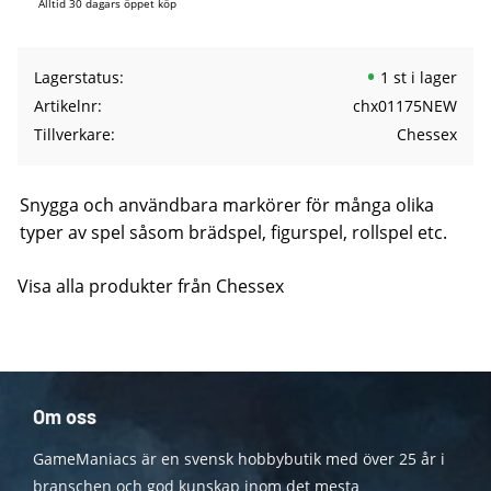
Alltid 30 dagars öppet köp
Lagerstatus
1 st i lager
Artikelnr
chx01175NEW
Tillverkare
Chessex
Snygga och användbara markörer för många olika
typer av spel såsom brädspel, figurspel, rollspel etc.
Visa alla produkter från Chessex
Om oss
GameManiacs är en svensk hobbybutik med över 25 år i
branschen och god kunskap inom det mesta