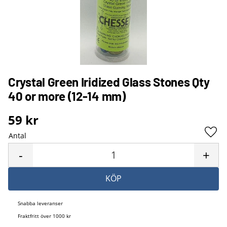
Crystal Green Iridized Glass Stones Qty
40 or more (12-14 mm)
59
kr
Antal
Lägg 
-
+
KÖP
Snabba leveranser
Fraktfritt över 1000 kr