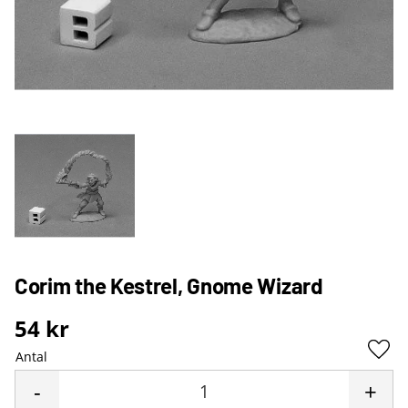
Corim the Kestrel, Gnome Wizard
54
kr
Antal
Lägg 
-
+