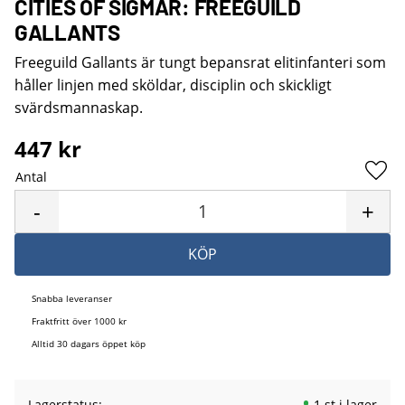
CITIES OF SIGMAR: FREEGUILD
GALLANTS
Freeguild Gallants är tungt bepansrat elitinfanteri som
håller linjen med sköldar, disciplin och skickligt
svärdsmannaskap.
447
kr
Antal
Lägg 
-
+
KÖP
Snabba leveranser
Fraktfritt över 1000 kr
Alltid 30 dagars öppet köp
Lagerstatus
1 st i lager