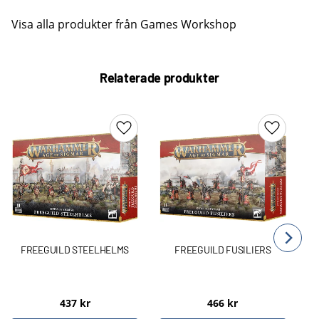
Visa alla produkter från Games Workshop
Relaterade produkter
Lägg till i favoriter
Lägg till 
FREEGUILD STEELHELMS
FREEGUILD FUSILIERS
437
kr
466
kr