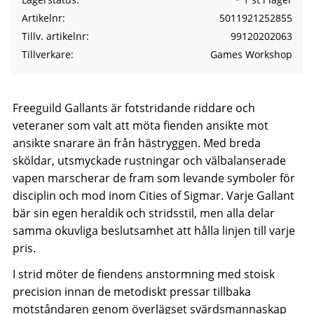
Artikelnr
5011921252855
Tillv. artikelnr
99120202063
Tillverkare
Games Workshop
Freeguild Gallants är fotstridande riddare och
veteraner som valt att möta fienden ansikte mot
ansikte snarare än från hästryggen. Med breda
sköldar, utsmyckade rustningar och välbalanserade
vapen marscherar de fram som levande symboler för
disciplin och mod inom Cities of Sigmar. Varje Gallant
bär sin egen heraldik och stridsstil, men alla delar
samma okuvliga beslutsamhet att hålla linjen till varje
pris.
I strid möter de fiendens anstormning med stoisk
precision innan de metodiskt pressar tillbaka
motståndaren genom överlägset svärdsmannaskap