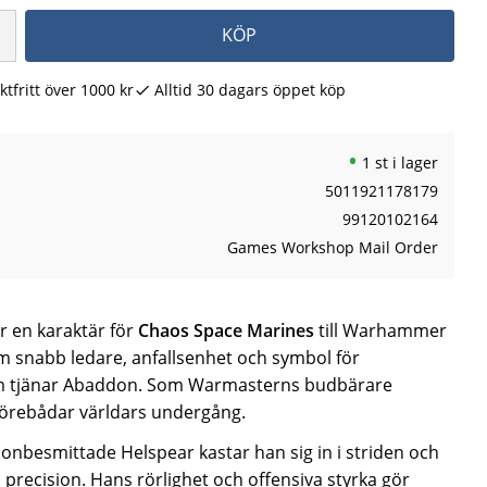
KÖP
ktfritt över 1000 kr
Alltid 30 dagars öppet köp
1 st i lager
5011921178179
99120102164
Games Workshop Mail Order
 en karaktär för
Chaos Space Marines
till Warhammer
 snabb ledare, anfallsenhet och symbol för
om tjänar Abaddon. Som Warmasterns budbärare
förebådar världars undergång.
besmittade Helspear kastar han sig in i striden och
l precision. Hans rörlighet och offensiva styrka gör