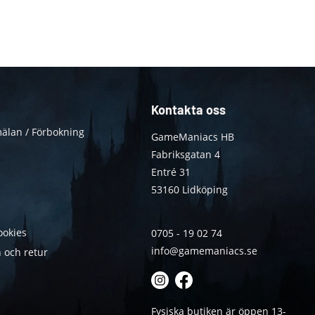
Kontakta oss
älan / Förbokning
GameManiacs HB
Fabriksgatan 4
Entré 31
53160 Lidköping
ookies
0705 - 19 02 74
info@gamemaniacs.se
 och retur
Fysiska butiken är öppen 13-