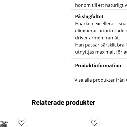
honom till ett naturligt 
På slagfältet
Haarken excellerar i sna
eliminerar prioriterade 
driver armén framåt.
Han passar särskilt bra i
utnyttjas maximalt för at
Produktinformation
Visa alla produkter frå
Relaterade produkter
Lägg till i favoriter
Lägg till i favori