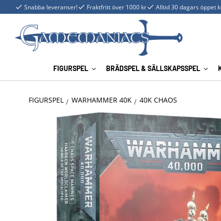
Snabba leveranser!
Fraktfritt över 1000 kr
Alltid 30 dagars öppet 
FIGURSPEL
BRÄDSPEL & SÄLLSKAPSSPEL
FIGURSPEL
WARHAMMER 40K
40K CHAOS