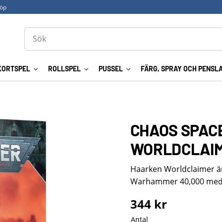
köp
KORTSPEL
ROLLSPEL
PUSSEL
FÄRG, SPRAY OCH PENSL
CHAOS SPAC
WORLDCLAI
Haarken Worldclaimer är
Warhammer 40,000 med hö
344
kr
Antal