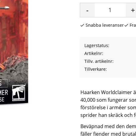
-
+
Snabba leveranser
Fra
Lagerstatus
Artikelnr
Tillv. artikelnr
Tillverkare
Haarken Worldclaimer är
40,000 som fungerar som
förstörelse i arméer s
sprider han skräck och 
Beväpnad med den demon
fäller fiender med bruta