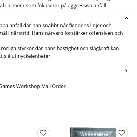
val i arméer som fokuserar på aggressiva anfall.
bba anfall där han snabbt når fiendens linjer och
mål i närstrid. Hans närvaro förstärker offensiven och
 rörliga styrkor där hans hastighet och slagkraft kan
t slå ut nyckelenheter.
n Games Workshop Mail Order
ter
Lägg till i favoriter
Lägg til