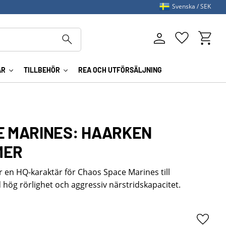
Svenska
SEK
Kundva
Favoriter
AR
TILLBEHÖR
REA OCH UTFÖRSÄLJNING
E MARINES: HAARKEN
MER
 en HQ-karaktär för Chaos Space Marines till
g rörlighet och aggressiv närstridskapacitet.
Lägg ti