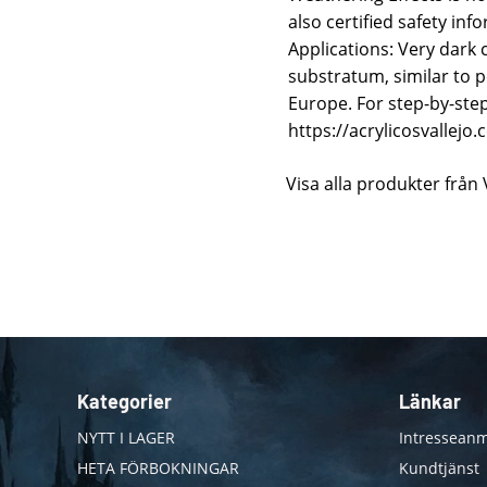
also certified safety in
Applications: Very dark c
substratum, similar to 
Europe. For step-by-step
https://acrylicosvallejo
Visa alla produkter från 
Kategorier
Länkar
NYTT I LAGER
Intresseanm
HETA FÖRBOKNINGAR
Kundtjänst