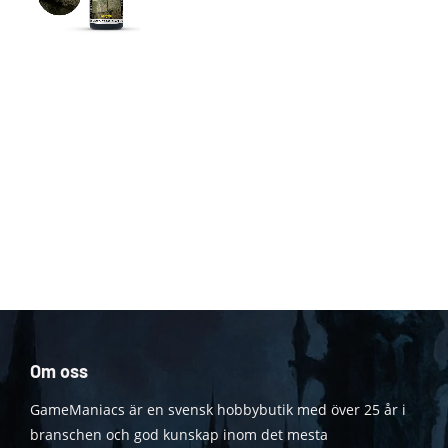
Om oss
GameManiacs är en svensk hobbybutik med över 25 år i
branschen och god kunskap inom det mesta