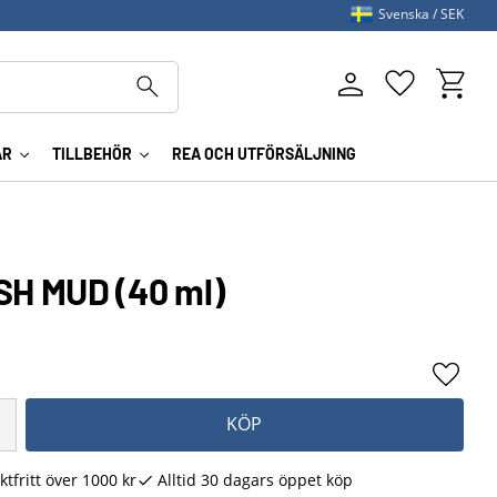
Svenska
SEK
Kundva
Favoriter
AR
TILLBEHÖR
REA OCH UTFÖRSÄLJNING
H MUD (40 ml)
Lägg ti
KÖP
ktfritt över 1000 kr
Alltid 30 dagars öppet köp