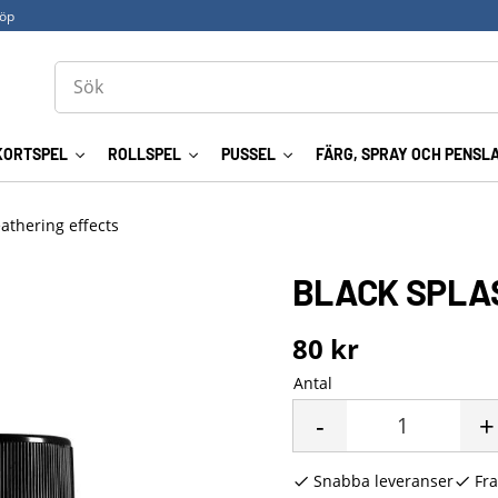
köp
KORTSPEL
ROLLSPEL
PUSSEL
FÄRG, SPRAY OCH PENSL
eathering effects
BLACK SPLAS
80
kr
Antal
-
+
Snabba leveranser
Fra