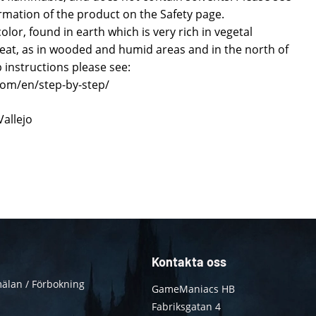
formation of the product on the Safety page.
olor, found in earth which is very rich in vegetal
peat, as in wooded and humid areas and in the north of
 instructions please see:
.com/en/step-by-step/
Vallejo
Kontakta oss
älan / Förbokning
GameManiacs HB
Fabriksgatan 4