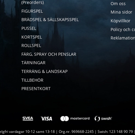
(Preorders)
Om oss
FIGURSPEL
Mina sidor
BRÄDSPEL & SÄLLSKAPSSPEL
Köpvillkor
PUSSEL
Policy och c
KORTSPEL
Reklamation
ROLLSPEL
FÄRG, SPRAY OCH PENSLAR
TÄRNINGAR
TERRÄNG & LANDSKAP
TILLBEHÖR
PRESENTKORT
lgfri vardagar 10-12 samt 13-18 | Org.nr. 969668-2245 | Swish: 123 148 90 79