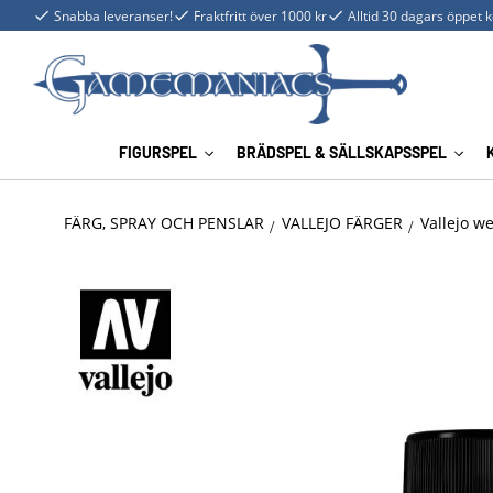
Snabba leveranser!
Fraktfritt över 1000 kr
Alltid 30 dagars öppet 
FIGURSPEL
BRÄDSPEL & SÄLLSKAPSSPEL
FÄRG, SPRAY OCH PENSLAR
VALLEJO FÄRGER
Vallejo w