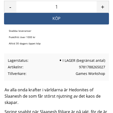
-
+
KÖP
Snabba leveranser
Fraktfritt över 1000 kr
Alltid 30 dagars öppet köp
Lagerstatus
I LAGER (begränsat antal)
Artikelnr
9781788265027
Tillverkare
Games Workshop
Av alla onda krafter i världarna är Hedonites of
Slaanesh de som får störst njutning av det kaos de
skapar.
Spring snabbt när Slaanesh följare är på jakt, för de är