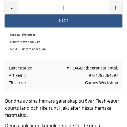
-
+
KÖP
Snabba leveranser
Fraktfritt över 1000 kr
Alltid 30 dagars öppet köp
Lagerstatus
I LAGER (begränsat antal)
Artikelnr
9781788264297
Tillverkare
Games Workshop
Bundna av sina herrars galenskap strövar Flesh-eater
courts land och rike runt i jakt efter nästa hemska
festmåltid.
Denna bok är en komplett guide för de onda