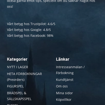
också gärna emot tips, speciellt om du saknar något hos
oss!
Vårt betyg hos Trustpilot: 4.6/5
Vårt betyg hos Google: 4.8/5
Vårt betyg hos Facebook: 98%
Kategorier
Länkar
NYTT I LAGER
Intresseanmälan /
Förbokning
HETA FÖRBOKNINGAR
(Preorders)
Kundtjänst
FIGURSPEL
Om oss
BRÄDSPEL &
Mina sidor
SÄLLSKAPSSPEL
Köpvillkor