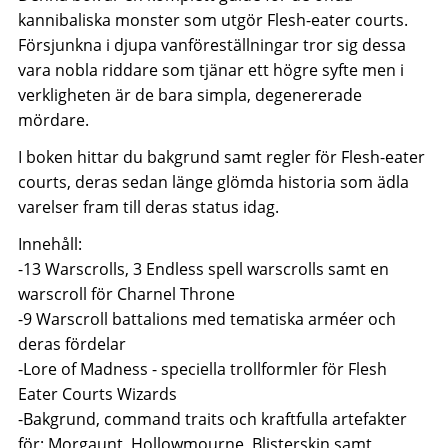
kannibaliska monster som utgör Flesh-eater courts.
Försjunkna i djupa vanföreställningar tror sig dessa
vara nobla riddare som tjänar ett högre syfte men i
verkligheten är de bara simpla, degenererade
mördare.
I boken hittar du bakgrund samt regler för Flesh-eater
courts, deras sedan länge glömda historia som ädla
varelser fram till deras status idag.
Innehåll:
-13 Warscrolls, 3 Endless spell warscrolls samt en
warscroll för Charnel Throne
-9 Warscroll battalions med tematiska arméer och
deras fördelar
-Lore of Madness - speciella trollformler för Flesh
Eater Courts Wizards
-Bakgrund, command traits och kraftfulla artefakter
för: Morgaunt, Hollowmourne, Blisterskin samt