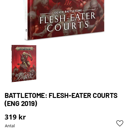
BATTLETOME: FLESH-EATER COURTS
(ENG 2019)
319
kr
Antal
Lägg 