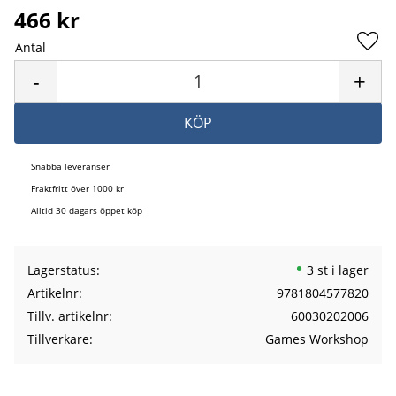
466
kr
Antal
Lägg 
-
+
KÖP
Snabba leveranser
Fraktfritt över 1000 kr
Alltid 30 dagars öppet köp
Lagerstatus
3 st i lager
Artikelnr
9781804577820
Tillv. artikelnr
60030202006
Tillverkare
Games Workshop