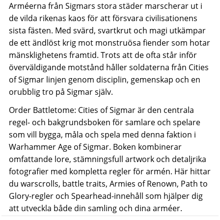
Arméerna från Sigmars stora städer marscherar ut i
de vilda rikenas kaos för att försvara civilisationens
sista fästen. Med svärd, svartkrut och magi utkämpar
de ett ändlöst krig mot monstruösa fiender som hotar
mänsklighetens framtid. Trots att de ofta står inför
överväldigande motstånd håller soldaterna från Cities
of Sigmar linjen genom disciplin, gemenskap och en
orubblig tro på Sigmar själv.
Order Battletome: Cities of Sigmar är den centrala
regel- och bakgrundsboken för samlare och spelare
som vill bygga, måla och spela med denna faktion i
Warhammer Age of Sigmar. Boken kombinerar
omfattande lore, stämningsfull artwork och detaljrika
fotografier med kompletta regler för armén. Här hittar
du warscrolls, battle traits, Armies of Renown, Path to
Glory-regler och Spearhead-innehåll som hjälper dig
att utveckla både din samling och dina arméer.