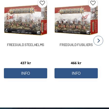
Lägg till i favoriter
Lägg till 
FREEGUILD STEELHELMS
FREEGUILD FUSILIERS
437
kr
466
kr
INFO
INFO