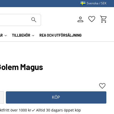
Svenska
SEK
Kundva
Favoriter
AR
TILLBEHÖR
REA OCH UTFÖRSÄLJNING
Golem Magus
Lägg ti
KÖP
ktfritt över 1000 kr
Alltid 30 dagars öppet köp