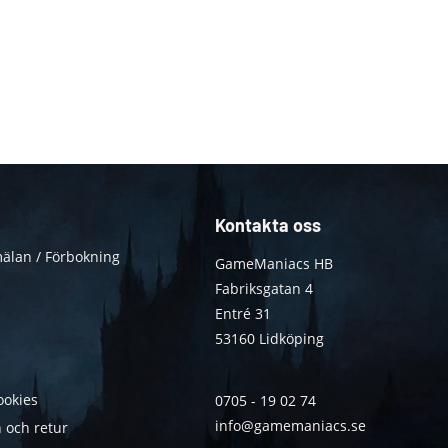
Kontakta oss
älan / Förbokning
GameManiacs HB
Fabriksgatan 4
Entré 31
53160 Lidköping
ookies
0705 - 19 02 74
info@gamemaniacs.se
 och retur