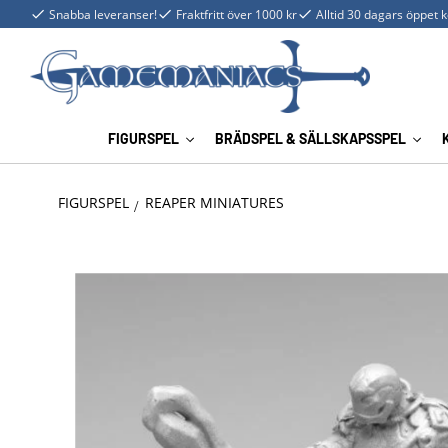
Snabba leveranser!
Fraktfritt över 1000 kr
Alltid 30 dagars öppet 
FIGURSPEL
BRÄDSPEL & SÄLLSKAPSSPEL
FIGURSPEL
REAPER MINIATURES