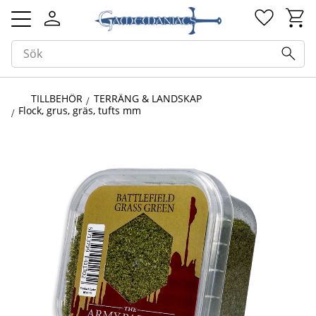
Kundv
Favorit
Meny
TILLBEHÖR
TERRÄNG & LANDSKAP
Flock, grus, gräs, tufts mm