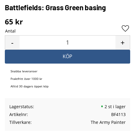
Battlefields: Grass Green basing
65
kr
Antal
Lägg 
-
+
KÖP
Snabba leveranser
Fraktfritt över 1000 kr
Alltid 30 dagars öppet köp
Lagerstatus
2 st i lager
Artikelnr
BF4113
Tillverkare
The Army Painter