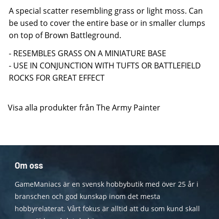
A special scatter resembling grass or light moss. Can
be used to cover the entire base or in smaller clumps
on top of Brown Battleground.
- RESEMBLES GRASS ON A MINIATURE BASE
- USE IN CONJUNCTION WITH TUFTS OR BATTLEFIELD
ROCKS FOR GREAT EFFECT
Visa alla produkter från The Army Painter
Om oss
GameManiacs är en svensk hobbybutik med över 25 år i
branschen och god kunskap inom det mesta
hobbyrelaterat. Vårt fokus är alltid att du som kund skall