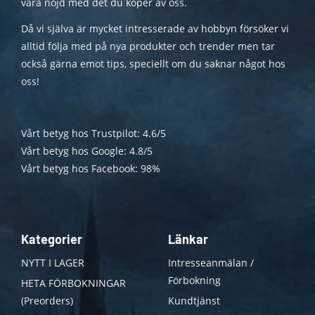
vara nöjd med det du köper av oss.
Då vi själva är mycket intresserade av hobbyn försöker vi
alltid följa med på nya produkter och trender men tar
också gärna emot tips, speciellt om du saknar något hos
oss!
Vårt betyg hos Trustpilot: 4.6/5
Vårt betyg hos Google: 4.8/5
Vårt betyg hos Facebook: 98%
Kategorier
Länkar
NYTT I LAGER
Intresseanmälan /
Förbokning
HETA FÖRBOKNINGAR
(Preorders)
Kundtjänst