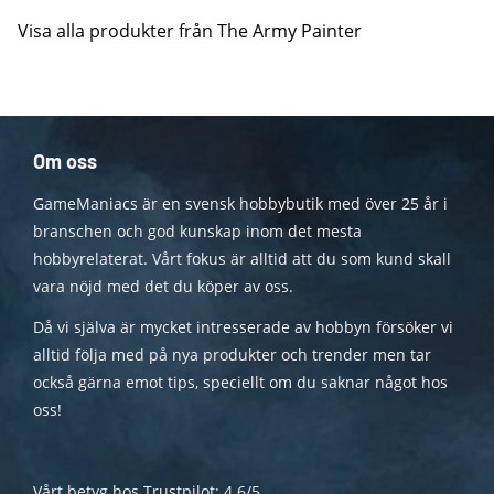
Visa alla produkter från The Army Painter
Om oss
GameManiacs är en svensk hobbybutik med över 25 år i
branschen och god kunskap inom det mesta
hobbyrelaterat. Vårt fokus är alltid att du som kund skall
vara nöjd med det du köper av oss.
Då vi själva är mycket intresserade av hobbyn försöker vi
alltid följa med på nya produkter och trender men tar
också gärna emot tips, speciellt om du saknar något hos
oss!
Vårt betyg hos Trustpilot: 4.6/5