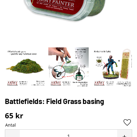
Battlefields: Field Grass basing
65
kr
Antal
Lägg 
-
+