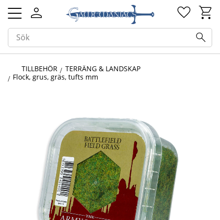
Kundv
Favorit
Meny
TILLBEHÖR
TERRÄNG & LANDSKAP
Flock, grus, gräs, tufts mm