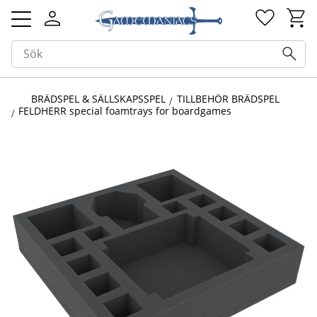
Kundv
Favorit
Meny
BRÄDSPEL & SÄLLSKAPSSPEL
TILLBEHÖR BRÄDSPEL
FELDHERR special foamtrays for boardgames