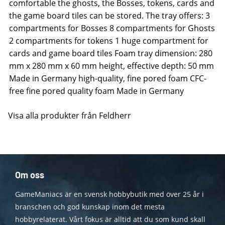
comfortable the ghosts, the Bosses, tokens, cards and
the game board tiles can be stored. The tray offers: 3
compartments for Bosses 8 compartments for Ghosts
2 compartments for tokens 1 huge compartment for
cards and game board tiles Foam tray dimension: 280
mm x 280 mm x 60 mm height, effective depth: 50 mm
Made in Germany high-quality, fine pored foam CFC-
free fine pored quality foam Made in Germany
Visa alla produkter från Feldherr
Om oss
GameManiacs är en svensk hobbybutik med över 25 år i
branschen och god kunskap inom det mesta
hobbyrelaterat. Vårt fokus är alltid att du som kund skall