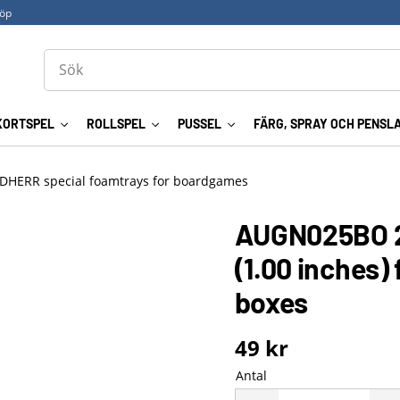
köp
KORTSPEL
ROLLSPEL
PUSSEL
FÄRG, SPRAY OCH PENSL
DHERR special foamtrays for boardgames
AUGN025BO 2
(1.00 inches)
boxes
49
kr
Antal