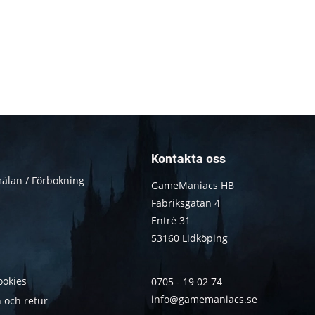
Kontakta oss
älan / Förbokning
GameManiacs HB
Fabriksgatan 4
Entré 31
53160 Lidköping
ookies
0705 - 19 02 74
info@gamemaniacs.se
 och retur