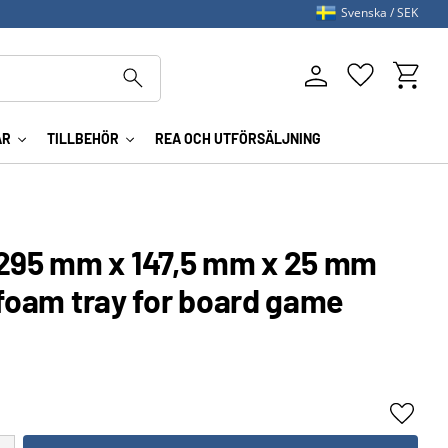
Svenska
SEK
Kundva
Favoriter
AR
TILLBEHÖR
REA OCH UTFÖRSÄLJNING
95 mm x 147,5 mm x 25 mm
 foam tray for board game
Lägg ti