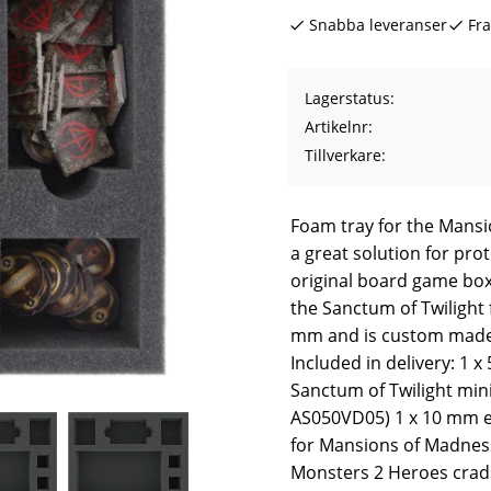
Snabba leveranser
Fra
Lagerstatus
Artikelnr
Tillverkare
Foam tray for the Mansio
a great solution for prot
original board game box
the Sanctum of Twilight
mm and is custom made t
Included in delivery: 1 
Sanctum of Twilight mini
AS050VD05) 1 x 10 mm e
for Mansions of Madness 
Monsters 2 Heroes crad