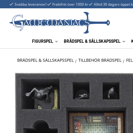
Snabba leveranser!
Fraktfritt över 1000 kr
Alltid 30 dagars öppet 
FIGURSPEL
BRÄDSPEL & SÄLLSKAPSSPEL
BRÄDSPEL & SÄLLSKAPSSPEL
TILLBEHÖR BRÄDSPEL
FEL