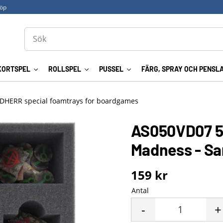
köp
KORTSPEL
ROLLSPEL
PUSSEL
FÄRG, SPRAY OCH PENSL
DHERR special foamtrays for boardgames
AS050VD07 50
Madness - Sa
159
kr
Antal
-
+