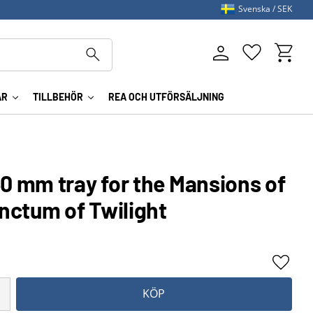
Svenska
SEK
Kundva
Favoriter
AR
TILLBEHÖR
REA OCH UTFÖRSÄLJNING
 mm tray for the Mansions of
nctum of Twilight
Lägg ti
KÖP