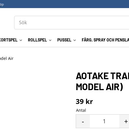
köp
KORTSPEL
ROLLSPEL
PUSSEL
FÄRG, SPRAY OCH PENSL
odel Air
AOTAKE TRA
MODEL AIR)
39
kr
Antal
-
+