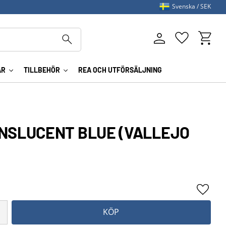
Svenska
SEK
Kundva
Favoriter
AR
TILLBEHÖR
REA OCH UTFÖRSÄLJNING
NSLUCENT BLUE (VALLEJO
Lägg ti
KÖP