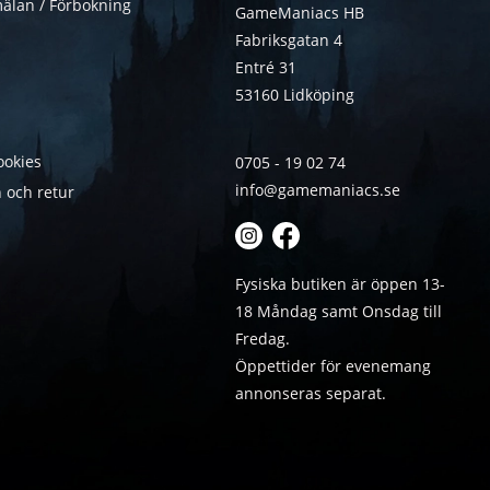
älan / Förbokning
GameManiacs HB
Fabriksgatan 4
Entré 31
53160 Lidköping
ookies
0705 - 19 02 74
info@gamemaniacs.se
 och retur
Fysiska butiken är öppen 13-
18 Måndag samt Onsdag till
Fredag.
Öppettider för evenemang
annonseras separat.