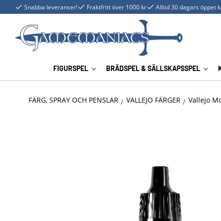
Snabba leveranser!
Fraktfritt över 1000 kr
Alltid 30 dagars öppet 
FIGURSPEL
BRÄDSPEL & SÄLLSKAPSSPEL
FÄRG, SPRAY OCH PENSLAR
VALLEJO FÄRGER
Vallejo M