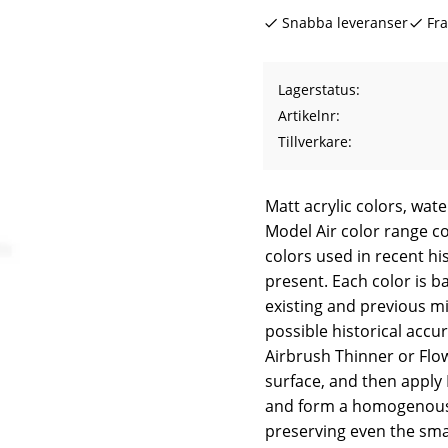
Snabba leveranser
Fra
Lagerstatus
Artikelnr
Tillverkare
Matt acrylic colors, wat
Model Air color range co
colors used in recent hi
present. Each color is b
existing and previous mi
possible historical accur
Airbrush Thinner or Flo
surface, and then apply M
and form a homogenous p
preserving even the smal