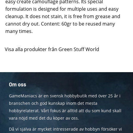
easy create camouflage patterns. Its special
formulation is designed for multiple uses and easy
cleanup. It does not stain, it is free from grease and
cannot dry out. Content: 60gr to be reused many
many times.
Visa alla produkter från Green Stuff World
Om oss
GameManiacs är en svensk hobbybutik med över 25 år i
branschen och god kunskap inom det mesta
hobbyrelaterat. Vårt fokus är alltid att du som kund skall
vara nöjd med det du köper av oss.
Då vi själva är mycket intresserade av hobbyn försöker vi