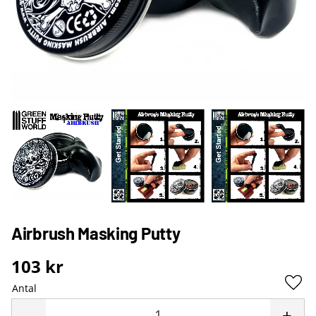
Airbrush Masking Putty
103
kr
Antal
Lägg 
-
+