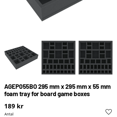
AGEP055BO 295 mm x 295 mm x 55 mm
foam tray for board game boxes
189
kr
Antal
Lägg 