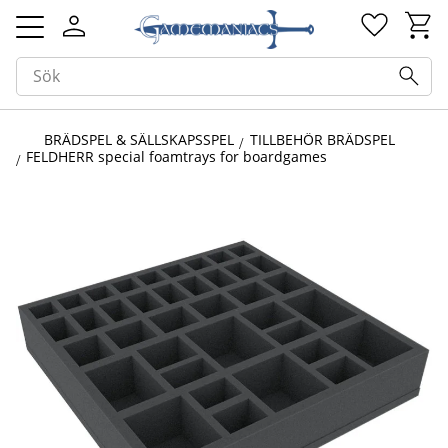
Kundv
Favorit
Meny
BRÄDSPEL & SÄLLSKAPSSPEL
TILLBEHÖR BRÄDSPEL
FELDHERR special foamtrays for boardgames