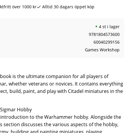
ktfritt över 1000 kr
Alltid 30 dagars öppet köp
4 st i lager
9781804573600
60040299156
Games Workshop
ook is the ultimate companion for all players of
, whether veterans or novices. It contains everything
ct, build, paint, and play with Citadel miniatures in the
 Sigmar Hobby
 introduction to the Warhammer hobby. Alongside the
s section discusses the various aspects of the hobby,
army, building and painting miniatures, playing