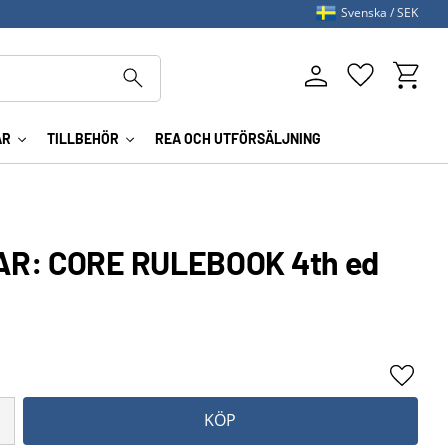
Svenska
SEK
Kundva
Favoriter
AR
TILLBEHÖR
REA OCH UTFÖRSÄLJNING
AR: CORE RULEBOOK 4th ed
Lägg ti
KÖP