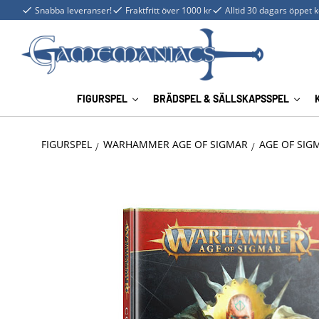
Snabba leveranser!
Fraktfritt över 1000 kr
Alltid 30 dagars öppet 
FIGURSPEL
BRÄDSPEL & SÄLLSKAPSSPEL
FIGURSPEL
WARHAMMER AGE OF SIGMAR
AGE OF SIG