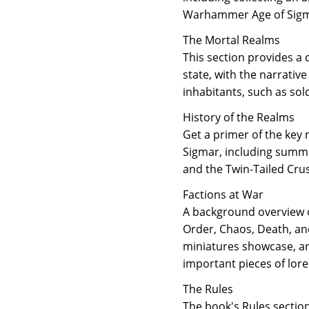
Warhammer Age of Sigma
The Mortal Realms
This section provides a
state, with the narrativ
inhabitants, such as sol
History of the Realms
Get a primer of the key
Sigmar, including summa
and the Twin-Tailed Cru
Factions at War
A background overview o
Order, Chaos, Death, and
miniatures showcase, an
important pieces of lore
The Rules
The book's Rules section