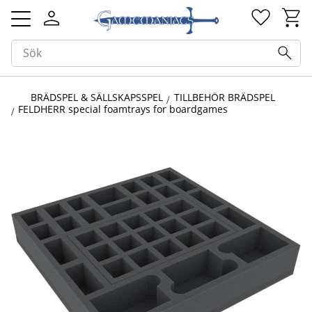
Kundv
Favorit
Meny
BRÄDSPEL & SÄLLSKAPSSPEL
TILLBEHÖR BRÄDSPEL
FELDHERR special foamtrays for boardgames