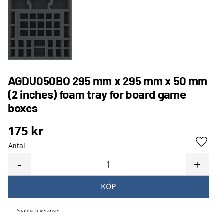
AGDU050BO 295 mm x 295 mm x 50 mm
(2 inches) foam tray for board game
boxes
175
kr
Antal
Lägg 
-
+
KÖP
Snabba leveranser