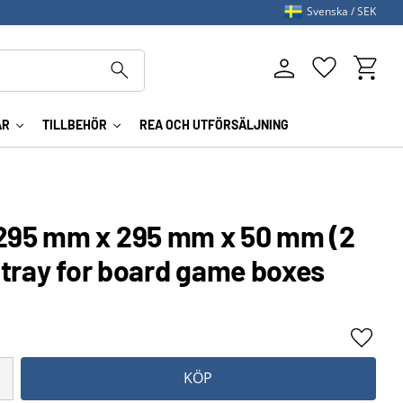
Svenska
SEK
Kundva
Favoriter
AR
TILLBEHÖR
REA OCH UTFÖRSÄLJNING
95 mm x 295 mm x 50 mm (2
 tray for board game boxes
Lägg ti
KÖP