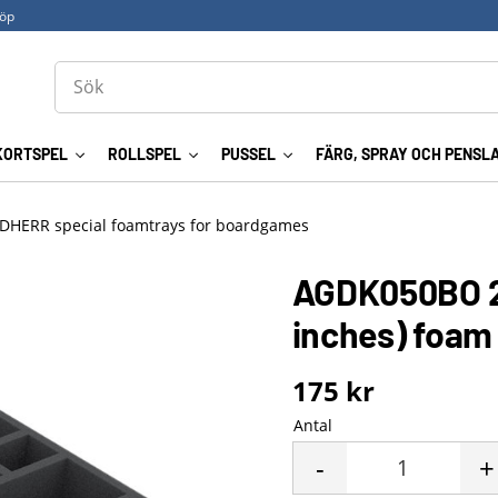
köp
KORTSPEL
ROLLSPEL
PUSSEL
FÄRG, SPRAY OCH PENSL
DHERR special foamtrays for boardgames
AGDK050BO 2
inches) foam
175
kr
Antal
-
+