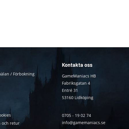
Kontakta oss
älan / Förbokning
GameManiacs HB
Fabriksgatan 4
Entré 31
53160 Lidköping
ookies
0705 - 19 02 74
info@gamemaniacs.se
 och retur