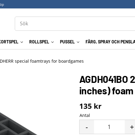
köp
KORTSPEL
ROLLSPEL
PUSSEL
FÄRG, SPRAY OCH PENSL
DHERR special foamtrays for boardgames
AGDH041BO 29
inches) foam
135
kr
Antal
-
+