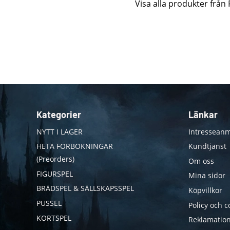
Visa alla produkter från
Kategorier
Länkar
NYTT I LAGER
Intresseanm
HETA FÖRBOKNINGAR
Kundtjänst
(Preorders)
Om oss
FIGURSPEL
Mina sidor
BRÄDSPEL & SÄLLSKAPSSPEL
Köpvillkor
PUSSEL
Policy och c
KORTSPEL
Reklamation