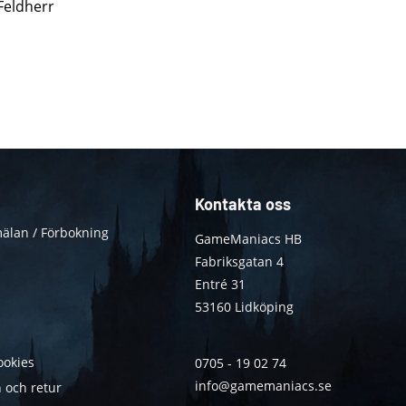
 Feldherr
Kontakta oss
älan / Förbokning
GameManiacs HB
Fabriksgatan 4
Entré 31
53160 Lidköping
ookies
0705 - 19 02 74
info@gamemaniacs.se
 och retur