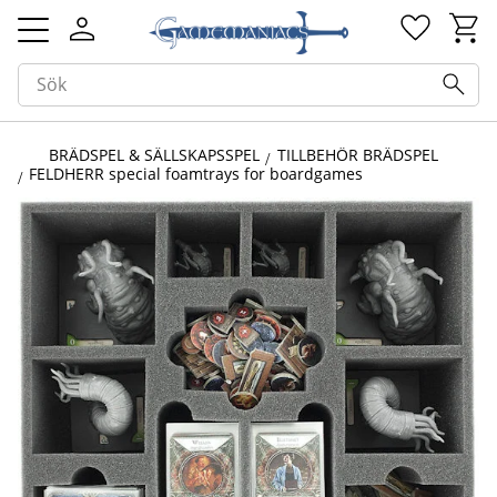
Kundv
Favorit
Meny
BRÄDSPEL & SÄLLSKAPSSPEL
TILLBEHÖR BRÄDSPEL
FELDHERR special foamtrays for boardgames