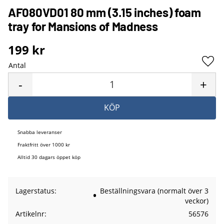
AF080VD01 80 mm (3.15 inches) foam
tray for Mansions of Madness
199
kr
Antal
Lägg 
-
+
KÖP
Snabba leveranser
Fraktfritt över 1000 kr
Alltid 30 dagars öppet köp
Lagerstatus
Beställningsvara (normalt över 3
veckor)
Artikelnr
56576