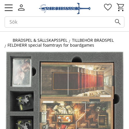
Kundv
Favorit
Meny
BRÄDSPEL & SÄLLSKAPSSPEL
TILLBEHÖR BRÄDSPEL
FELDHERR special foamtrays for boardgames