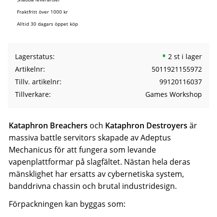
Fraktfritt över 1000 kr
Alltid 30 dagars öppet köp
Lagerstatus
2 st i lager
Artikelnr
5011921155972
Tillv. artikelnr
99120116037
Tillverkare
Games Workshop
Kataphron Breachers
och
Kataphron Destroyers
är
massiva battle servitors skapade av Adeptus
Mechanicus för att fungera som levande
vapenplattformar på slagfältet. Nästan hela deras
mänsklighet har ersatts av cybernetiska system,
banddrivna chassin och brutal industridesign.
Förpackningen kan byggas som: