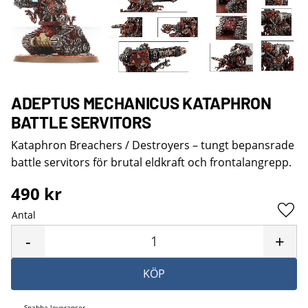
ADEPTUS MECHANICUS KATAPHRON
BATTLE SERVITORS
Kataphron Breachers / Destroyers – tungt bepansrade
battle servitors för brutal eldkraft och frontalangrepp.
490
kr
Antal
Lägg 
-
+
KÖP
Snabba leveranser