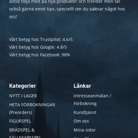
alltid följa med på nya produkter och trender men tar
också gärna emot tips, speciellt om du saknar något hos
oss!
Vårt betyg hos Trustpilot: 4.6/5
Vårt betyg hos Google: 4.8/5
Vårt betyg hos Facebook: 98%
Kategorier
Länkar
NYTT I LAGER
Intresseanmälan /
Förbokning
HETA FÖRBOKNINGAR
(Preorders)
Kundtjänst
FIGURSPEL
Om oss
BRÄDSPEL &
Mina sidor
SÄLLSKAPSSPEL