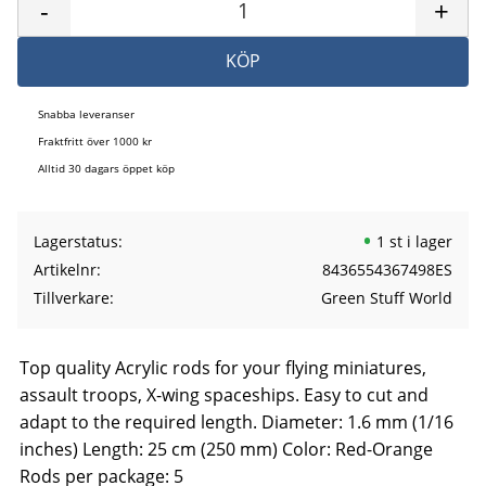
-
+
KÖP
Snabba leveranser
Fraktfritt över 1000 kr
Alltid 30 dagars öppet köp
Lagerstatus
1 st i lager
Artikelnr
8436554367498ES
Tillverkare
Green Stuff World
Top quality Acrylic rods for your flying miniatures,
assault troops, X-wing spaceships. Easy to cut and
adapt to the required length. Diameter: 1.6 mm (1/16
inches) Length: 25 cm (250 mm) Color: Red-Orange
Rods per package: 5